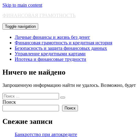
Skip to main content
ФИНАНСОВАЯ ГРАМОТНОСТЬ
Toggle navigation
Личные финансы и жизнь без денег
Финансовая грамотность и кредитная история
Безопасность и защита финансовых данных
Управление кредитными картами
Ипотека и финансовые трудности
Ничего не найдено
Запрошенную информацию найти не удалось. Возможно, будет п
Поиск
для:
Поиск
Поиск
Свежие записи
Банкротство при автокредите