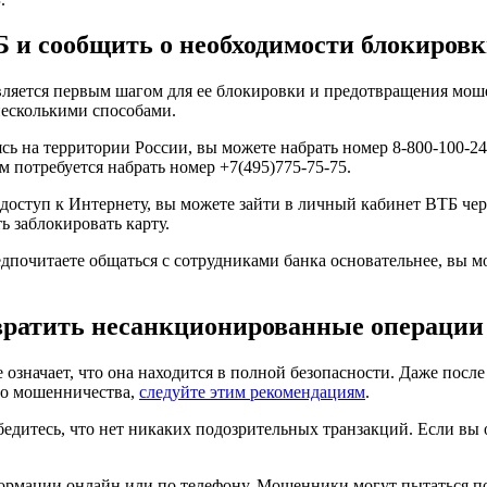
Б и сообщить о необходимости блокиров
вляется первым шагом для ее блокировки и предотвращения мош
несколькими способами.
 на территории России, вы можете набрать номер 8-800-100-24-2
м потребуется набрать номер +7(495)775-75-75.
ь доступ к Интернету, вы можете зайти в личный кабинет ВТБ ч
ь заблокировать карту.
едпочитаете общаться с сотрудниками банка основательнее, вы 
вратить несанкционированные операции 
 означает, что она находится в полной безопасности. Даже пос
го мошенничества,
следуйте этим рекомендациям
.
бедитесь, что нет никаких подозрительных транзакций. Если вы
ормации онлайн или по телефону. Мошенники могут пытаться по