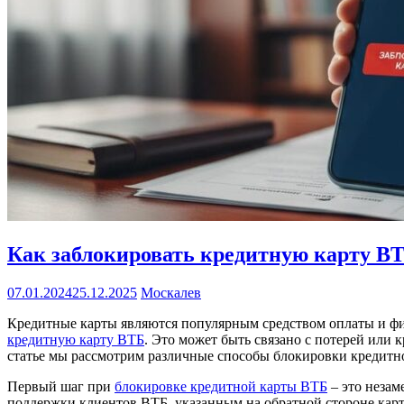
Как заблокировать кредитную карту В
07.01.2024
25.12.2025
Москалев
Кредитные карты являются популярным средством оплаты и фин
кредитную карту ВТБ
. Это может быть связано с потерей или
статье мы рассмотрим различные способы блокировки кредитно
Первый шаг при
блокировке кредитной карты ВТБ
– это незам
поддержки клиентов ВТБ, указанным на обратной стороне карты