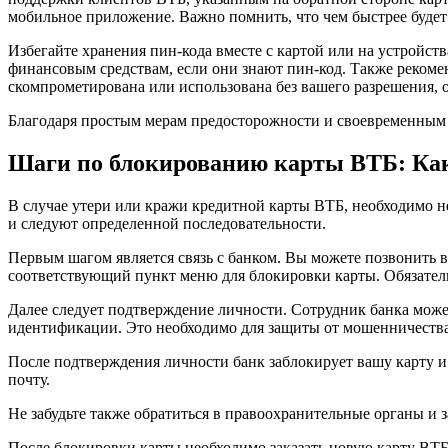
мобильное приложение. Важно помнить, что чем быстрее будет
Избегайте хранения пин-кода вместе с картой или на устройс
финансовым средствам, если они знают пин-код. Также рекомен
скомпрометирована или использована без вашего разрешения, о
Благодаря простым мерам предосторожности и своевременным
Шаги по блокированию карты ВТБ: Как
В случае утери или кражи кредитной карты ВТБ, необходимо 
и следуют определенной последовательности.
Первым шагом является связь с банком. Вы можете позвонить
соответствующий пункт меню для блокировки карты. Обязател
Далее следует подтверждение личности. Сотрудник банка мож
идентификации. Это необходимо для защиты от мошенничества
После подтверждения личности банк заблокирует вашу карту 
почту.
Не забудьте также обратиться в правоохранительные органы и 
После блокировки карты необходимо заказать новую карту ВТБ