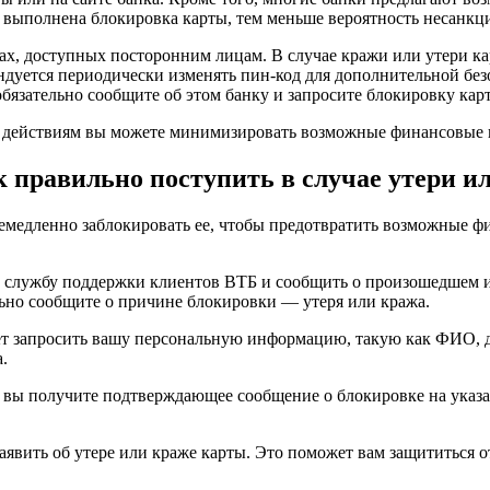
 выполнена блокировка карты, тем меньше вероятность несанкц
твах, доступных посторонним лицам. В случае кражи или утери 
дуется периодически изменять пин-код для дополнительной безо
бязательно сообщите об этом банку и запросите блокировку кар
 действиям вы можете минимизировать возможные финансовые 
 правильно поступить в случае утери и
немедленно заблокировать ее, чтобы предотвратить возможные 
 в службу поддержки клиентов ВТБ и сообщить о произошедшем 
ьно сообщите о причине блокировки — утеря или кража.
ет запросить вашу персональную информацию, такую как ФИО, д
.
и вы получите подтверждающее сообщение о блокировке на указ
заявить об утере или краже карты. Это поможет вам защититься 
.