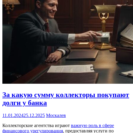
За какую сумму коллекторы покупают
долги у банка
11.01.2024
25.12.2025
Москалев
Коллекторские агентства играют
важную роль в сфере
финансового урегулирования
, предоставляя услуги по